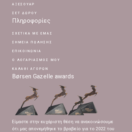
ΑΞΕΣΟΥΑΡ
ΣΕΤ ΔΩΡΟΥ
Πληροφορίες
ΣΧΕΤΙΚΆ ΜΕ ΕΜΆΣ
ΣΗΜΕΊΑ ΠΏΛΗΣΗΣ
ΕΠΙΚΟΙΝΩΝΊΑ
Ο ΛΟΓΑΡΙΑΣΜΌΣ ΜΟΥ
ΚΑΛΆΘΙ ΑΓΟΡΏΝ
Børsen Gazelle awards
Είμαστε στην ευχάριστη θέση να ανακοινώσουμε
ότι μας απονεμήθηκε το βραβείο για το 2022 του