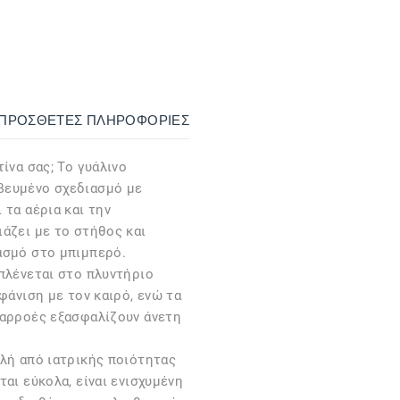
ΙΠΡΌΣΘΕΤΕΣ ΠΛΗΡΟΦΟΡΊΕΣ
ίνα σας; Το γυάλινο
βευμένο σχεδιασμό με
 τα αέρια και την
άζει με το στήθος και
ασμό στο μπιμπερό.
πλένεται στο πλυντήριο
φάνιση με τον καιρό, ενώ τα
ιαρροές εξασφαλίζουν άνετη
ηλή από ιατρικής ποιότητας
αι εύκολα, είναι ενισχυμένη