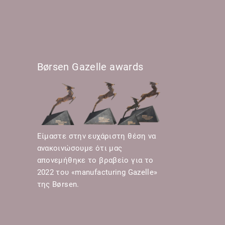
Børsen Gazelle awards
Είμαστε στην ευχάριστη θέση να
ανακοινώσουμε ότι μας
απονεμήθηκε το βραβείο για το
2022 του «manufacturing Gazelle»
της Børsen.