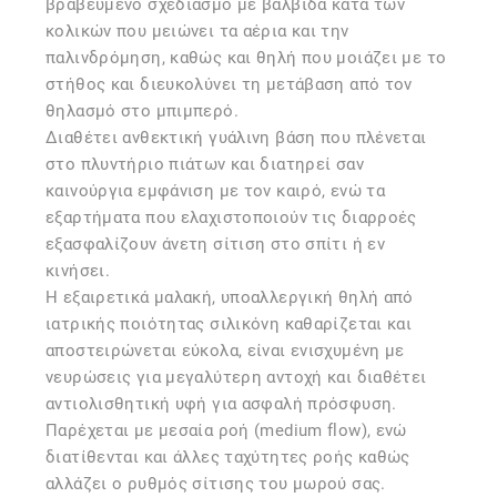
βραβευμένο σχεδιασμό με βαλβίδα κατά των
κολικών που μειώνει τα αέρια και την
παλινδρόμηση, καθώς και θηλή που μοιάζει με το
στήθος και διευκολύνει τη μετάβαση από τον
θηλασμό στο μπιμπερό.
Διαθέτει ανθεκτική γυάλινη βάση που πλένεται
στο πλυντήριο πιάτων και διατηρεί σαν
καινούργια εμφάνιση με τον καιρό, ενώ τα
εξαρτήματα που ελαχιστοποιούν τις διαρροές
εξασφαλίζουν άνετη σίτιση στο σπίτι ή εν
κινήσει.
Η εξαιρετικά μαλακή, υποαλλεργική θηλή από
ιατρικής ποιότητας σιλικόνη καθαρίζεται και
αποστειρώνεται εύκολα, είναι ενισχυμένη με
νευρώσεις για μεγαλύτερη αντοχή και διαθέτει
αντιολισθητική υφή για ασφαλή πρόσφυση.
Παρέχεται με μεσαία ροή (medium flow), ενώ
διατίθενται και άλλες ταχύτητες ροής καθώς
αλλάζει ο ρυθμός σίτισης του μωρού σας.