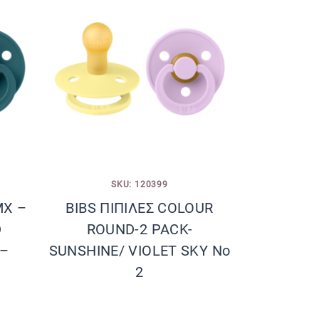
SKU: 120399
ΜΧ –
BIBS ΠΙΠΙΛΕΣ COLOUR
D
ROUND-2 PACK-
 –
SUNSHINE/ VIOLET SKY No
2