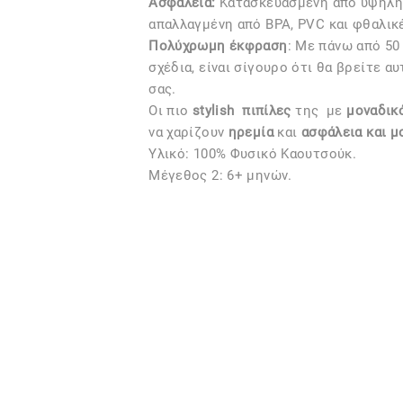
Ασφάλεια:
Kατασκευασμένη από υψηλής
απαλλαγμένη από BPA, PVC και φθαλικ
Πολύχρωμη έκφραση
: Με πάνω από 50
σχέδια, είναι σίγουρο ότι θα βρείτε α
σας.
Οι πιο
stylish
πιπίλες
της
με
μοναδικό
να χαρίζουν
ηρεμία
και
ασφάλεια και μ
Υλικό: 100% Φυσικό Καουτσούκ.
Μέγεθος 2: 6+ μηνών.