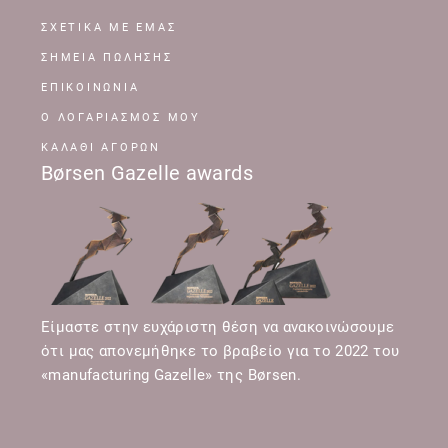
ΣΧΕΤΙΚΆ ΜΕ ΕΜΆΣ
ΣΗΜΕΊΑ ΠΏΛΗΣΗΣ
ΕΠΙΚΟΙΝΩΝΊΑ
Ο ΛΟΓΑΡΙΑΣΜΌΣ ΜΟΥ
ΚΑΛΆΘΙ ΑΓΟΡΏΝ
Børsen Gazelle awards
Είμαστε στην ευχάριστη θέση να ανακοινώσουμε
ότι μας απονεμήθηκε το βραβείο για το 2022 του
«manufacturing Gazelle» της Børsen.