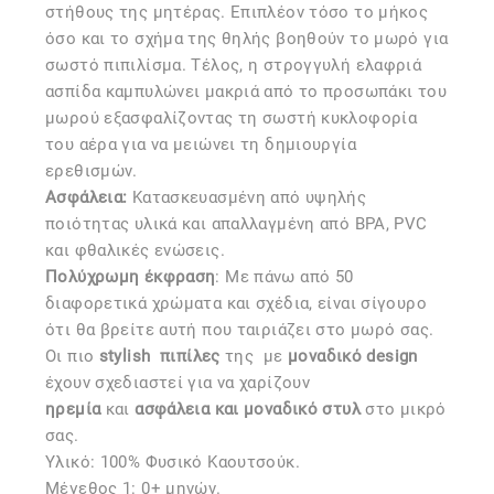
στήθους της μητέρας. Επιπλέον τόσο το μήκος
όσο και το σχήμα της θηλής βοηθούν το μωρό για
σωστό πιπιλίσμα. Τέλος, η στρογγυλή ελαφριά
ασπίδα καμπυλώνει μακριά από το προσωπάκι του
μωρού εξασφαλίζοντας τη σωστή κυκλοφορία
του αέρα για να μειώνει τη δημιουργία
ερεθισμών.
Ασφάλεια:
Kατασκευασμένη από υψηλής
ποιότητας υλικά και απαλλαγμένη από BPA, PVC
και φθαλικές ενώσεις.
Πολύχρωμη έκφραση
: Με πάνω από 50
διαφορετικά χρώματα και σχέδια, είναι σίγουρο
ότι θα βρείτε αυτή που ταιριάζει στο μωρό σας.
Οι πιο
stylish
πιπίλες
της
με
μοναδικό design
έχουν σχεδιαστεί για να χαρίζουν
ηρεμία
και
ασφάλεια και μοναδικό στυλ
στο μικρό
σας.
Υλικό: 100% Φυσικό Καουτσούκ.
Μέγεθος 1: 0+ μηνών.