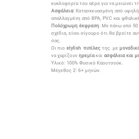
κυκλοφορία του αέρα για να μειώνει τ
Ασφάλεια:
Kατασκευασμένη από υψηλής
απαλλαγμένη από BPA, PVC και φθαλικ
Πολύχρωμη έκφραση
: Με πάνω από 50
σχέδια, είναι σίγουρο ότι θα βρείτε α
σας.
Οι πιο
stylish
πιπίλες
της
με
μοναδικό
να χαρίζουν
ηρεμία
και
ασφάλεια και μ
Υλικό: 100% Φυσικό Καουτσούκ.
Μέγεθος 2: 6+ μηνών.