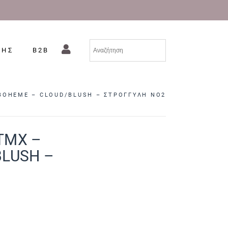
ΣΗΣ
B2B
 BOHEME – CLOUD/BLUSH – ΣΤΡΟΓΓΥΛΗ NO2
2ΤΜΧ –
BLUSH –