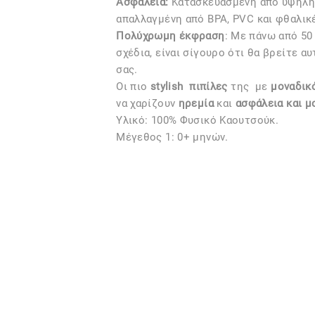
Ασφάλεια:
Kατασκευασμένη από υψηλής
απαλλαγμένη από BPA, PVC και φθαλικ
Πολύχρωμη έκφραση
: Με πάνω από 50
σχέδια, είναι σίγουρο ότι θα βρείτε α
σας.
Οι πιο
stylish
πιπίλες
της
με
μοναδικό
να χαρίζουν
ηρεμία
και
ασφάλεια και μ
Υλικό: 100% Φυσικό Καουτσούκ.
Μέγεθος 1: 0+ μηνών.