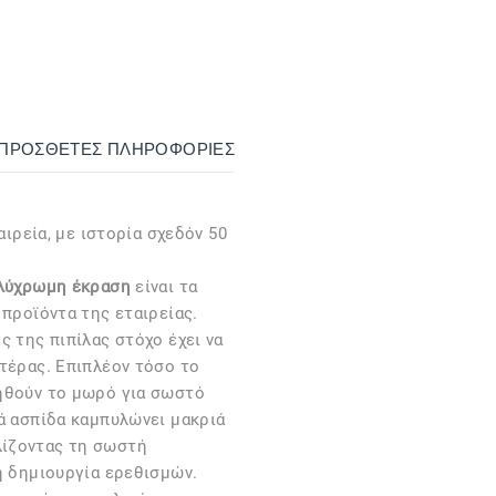
ΙΠΡΌΣΘΕΤΕΣ ΠΛΗΡΟΦΟΡΊΕΣ
αιρεία, με ιστορία σχεδόν 50
ολύχρωμη έκραση
είναι τα
 προϊόντα της εταιρείας.
ς της πιπίλας στόχο έχει να
τέρας. Επιπλέον τόσο το
ηθούν το μωρό για σωστό
ά ασπίδα καμπυλώνει μακριά
ίζοντας τη σωστή
η δημιουργία ερεθισμών.