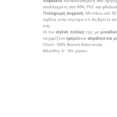
Ασφάλεια:
Kατασκευασμένη από υψηλής
απαλλαγμένη από BPA, PVC και φθαλικ
Πολύχρωμη έκφραση
: Με πάνω από 50
σχέδια, είναι σίγουρο ότι θα βρείτε α
σας.
Οι πιο
stylish
πιπίλες
της
με
μοναδικό
να χαρίζουν
ηρεμία
και
ασφάλεια και μ
Υλικό: 100% Φυσικό Καουτσούκ.
Μέγεθος 3 : 18+ μηνών.