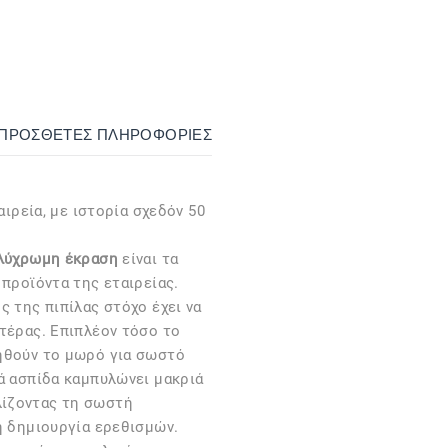
ΙΠΡΌΣΘΕΤΕΣ ΠΛΗΡΟΦΟΡΊΕΣ
αιρεία, με ιστορία σχεδόν 50
ολύχρωμη έκραση
είναι τα
 προϊόντα της εταιρείας.
ς της πιπίλας στόχο έχει να
τέρας. Επιπλέον τόσο το
ηθούν το μωρό για σωστό
ά ασπίδα καμπυλώνει μακριά
ίζοντας τη σωστή
η δημιουργία ερεθισμών.