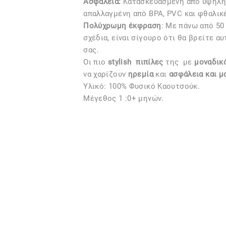
Ασφάλεια:
Kατασκευασμένη από υψηλής
απαλλαγμένη από BPA, PVC και φθαλικ
Πολύχρωμη έκφραση
: Με πάνω από 50
σχέδια, είναι σίγουρο ότι θα βρείτε α
σας.
Οι πιο
stylish
πιπίλες
της
με
μοναδικό
να χαρίζουν
ηρεμία
και
ασφάλεια και μ
Υλικό: 100% Φυσικό Καουτσούκ.
Μέγεθος 1 :0+ μηνών.