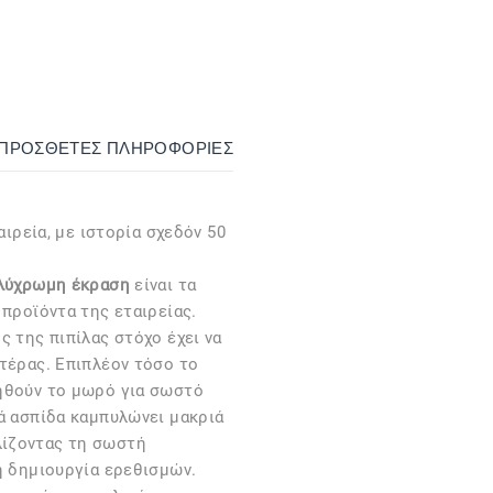
ΙΠΡΌΣΘΕΤΕΣ ΠΛΗΡΟΦΟΡΊΕΣ
αιρεία, με ιστορία σχεδόν 50
ολύχρωμη έκραση
είναι τα
 προϊόντα της εταιρείας.
ς της πιπίλας στόχο έχει να
τέρας. Επιπλέον τόσο το
ηθούν το μωρό για σωστό
ά ασπίδα καμπυλώνει μακριά
ίζοντας τη σωστή
η δημιουργία ερεθισμών.