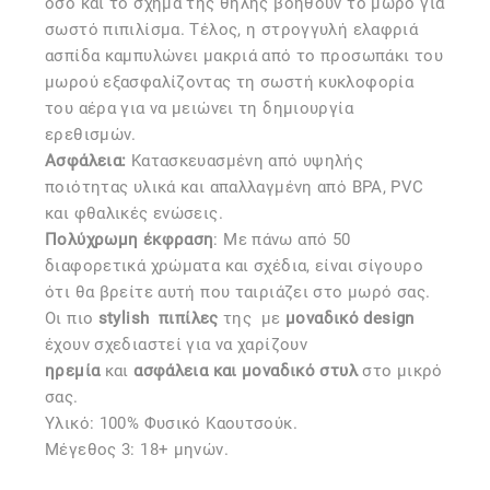
όσο και το σχήμα της θηλής βοηθούν το μωρό για
σωστό πιπιλίσμα. Τέλος, η στρογγυλή ελαφριά
ασπίδα καμπυλώνει μακριά από το προσωπάκι του
μωρού εξασφαλίζοντας τη σωστή κυκλοφορία
του αέρα για να μειώνει τη δημιουργία
ερεθισμών.
Ασφάλεια:
Kατασκευασμένη από υψηλής
ποιότητας υλικά και απαλλαγμένη από BPA, PVC
και φθαλικές ενώσεις.
Πολύχρωμη έκφραση
: Με πάνω από 50
διαφορετικά χρώματα και σχέδια, είναι σίγουρο
ότι θα βρείτε αυτή που ταιριάζει στο μωρό σας.
Οι πιο
stylish
πιπίλες
της
με
μοναδικό design
έχουν σχεδιαστεί για να χαρίζουν
ηρεμία
και
ασφάλεια και μοναδικό στυλ
στο μικρό
σας.
Υλικό: 100% Φυσικό Καουτσούκ.
Μέγεθος 3: 18+ μηνών.