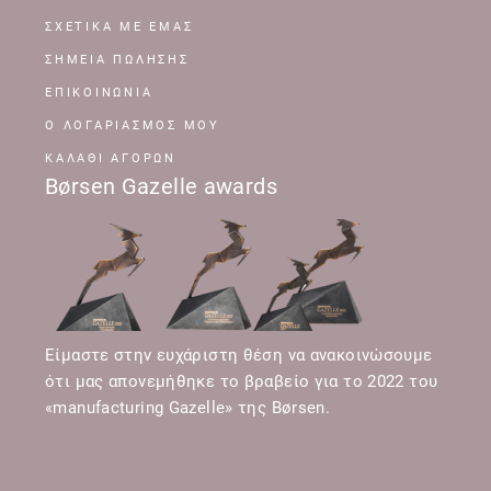
ΣΧΕΤΙΚΆ ΜΕ ΕΜΆΣ
ΣΗΜΕΊΑ ΠΏΛΗΣΗΣ
ΕΠΙΚΟΙΝΩΝΊΑ
Ο ΛΟΓΑΡΙΑΣΜΌΣ ΜΟΥ
ΚΑΛΆΘΙ ΑΓΟΡΏΝ
Børsen Gazelle awards
Είμαστε στην ευχάριστη θέση να ανακοινώσουμε
ότι μας απονεμήθηκε το βραβείο για το 2022 του
«manufacturing Gazelle» της Børsen.