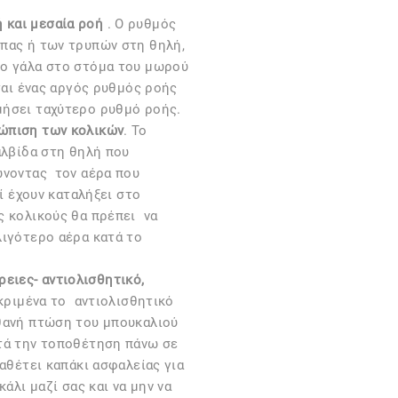
 και μεσαία ροή
. Ο ρυθμός
πας ή των τρυπών στη θηλή,
το γάλα στο στόμα του μωρού
άται ένας αργός ρυθμός ροής
μήσει ταχύτερο ρυθμό ροής.
τώπιση των κολικών
. Το
αλβίδα στη θηλή που
ώνοντας τον αέρα που
ί έχουν καταλήξει στο
 κολικούς θα πρέπει να
λιγότερο αέρα κατά το
ειες- αντιολισθητικό,
εκριμένα το αντιολισθητικό
θανή πτώση του μπουκαλιού
τά την τοποθέτηση πάνω σε
ιαθέτει καπάκι ασφαλείας για
άλι μαζί σας και να μην να