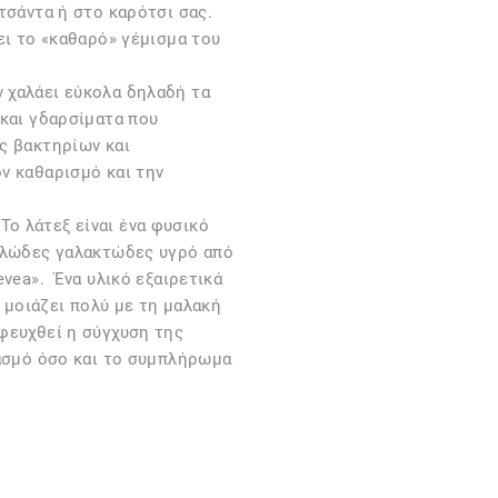
τσάντα ή στο καρότσι σας.
ει το «καθαρό» γέμισμα του
εν χαλάει εύκολα δηλαδή τα
 και γδαρσίματα που
ς βακτηρίων και
ν καθαρισμό και την
 Το λάτεξ είναι ένα φυσικό
λλώδες γαλακτώδες υγρό από
evea». Ένα υλικό εξαιρετικά
, μοιάζει πολύ με τη μαλακή
φευχθεί η σύγχυση της
λασμό όσο και το συμπλήρωμα