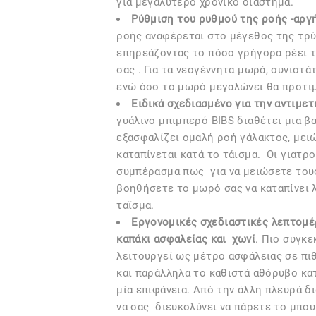
για μεγαλύτερο χρονικό διάστημα.
Ρύθμιση του ρυθμού της ροής -αργή
ροής αναφέρεται στο μέγεθος της τρύ
επηρεάζοντας το πόσο γρήγορα ρέει 
σας . Για τα νεογέννητα μωρά, συνιστ
ενώ όσο το μωρό μεγαλώνει θα προτι
Ειδικά σχεδιασμένο για την αντιμε
γυάλινο μπιμπερό BIBS διαθέτει μια β
εξασφαλίζει ομαλή ροή γάλακτος, μει
καταπίνεται κατά το τάισμα. Οι γιατρο
συμπέρασμα πως για να μειώσετε τους
βοηθήσετε το μωρό σας να καταπίνει 
ταϊσμα.
Εργονομικές σχεδιαστικές λεπτομέρ
καπάκι ασφαλείας και χωνί
. Πιο συγκ
λειτουργεί ως μέτρο ασφάλειας σε πι
και παράλληλα το καθιστά αθόρυβο κα
μία επιφάνεια. Από την άλλη πλευρά δ
να σας διευκολύνει να πάρετε το μπουκ