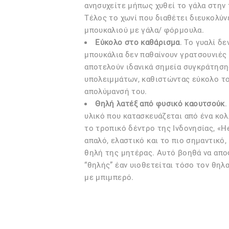
ανησυχείτε μήπως χυθεί το γάλα στην 
Τέλος το χωνί που διαθέτει διευκολύν
μπουκαλιού με γάλα/ φόρμουλα.
Εύκολο στο καθάρισμα
. Το γυαλί δ
μπουκάλια δεν παθαίνουν γρατσουνιές
αποτελούν ιδανικά σημεία συγκράτηση
υπολειμμάτων, καθιστώντας εύκολο το
απολύμανσή του.
Θηλή λατέξ από φυσικό καουτσούκ
.
υλικό που κατασκευάζεται από ένα κο
το τροπικό δέντρο της Ινδονησίας, «H
απαλό, ελαστικό και το πιο σημαντικό
θηλή της μητέρας. Αυτό βοηθά να απο
“θηλής” έαν υιοθετείται τόσο τον θη
με μπιμπερό.