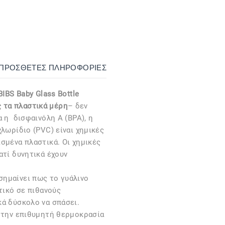
ΙΠΡΌΣΘΕΤΕΣ ΠΛΗΡΟΦΟΡΊΕΣ
BIBS Baby
Glass
Bottle
 τα πλαστικά μέρη
– δεν
α η δισφαινόλη Α (BPA), η
χλωρίδιο (PVC) είναι χημικές
σμένα πλαστικά. Οι χημικές
ατί δυνητικά έχουν
 σημαίνει πως το γυάλινο
τικό σε πιθανούς
κά δύσκολο να σπάσει.
ά την επιθυμητή θερμοκρασία