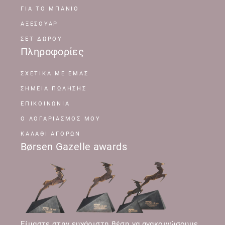
ΓΙΑ ΤΟ ΜΠΑΝΙΟ
ΑΞΕΣΟΥΑΡ
ΣΕΤ ΔΩΡΟΥ
Πληροφορίες
ΣΧΕΤΙΚΆ ΜΕ ΕΜΆΣ
ΣΗΜΕΊΑ ΠΏΛΗΣΗΣ
ΕΠΙΚΟΙΝΩΝΊΑ
Ο ΛΟΓΑΡΙΑΣΜΌΣ ΜΟΥ
ΚΑΛΆΘΙ ΑΓΟΡΏΝ
Børsen Gazelle awards
Είμαστε στην ευχάριστη θέση να ανακοινώσουμε