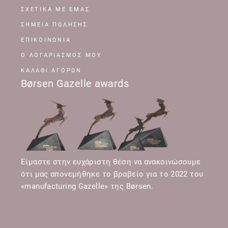
ΣΧΕΤΙΚΆ ΜΕ ΕΜΆΣ
ΣΗΜΕΊΑ ΠΏΛΗΣΗΣ
ΕΠΙΚΟΙΝΩΝΊΑ
Ο ΛΟΓΑΡΙΑΣΜΌΣ ΜΟΥ
ΚΑΛΆΘΙ ΑΓΟΡΏΝ
Børsen Gazelle awards
Είμαστε στην ευχάριστη θέση να ανακοινώσουμε
ότι μας απονεμήθηκε το βραβείο για το 2022 του
«manufacturing Gazelle» της Børsen.