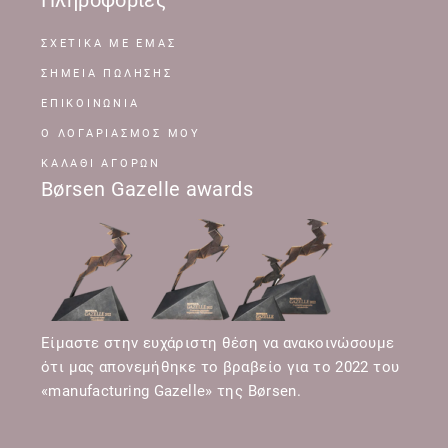
Πληροφορίες
ΣΧΕΤΙΚΆ ΜΕ ΕΜΆΣ
ΣΗΜΕΊΑ ΠΏΛΗΣΗΣ
ΕΠΙΚΟΙΝΩΝΊΑ
Ο ΛΟΓΑΡΙΑΣΜΌΣ ΜΟΥ
ΚΑΛΆΘΙ ΑΓΟΡΏΝ
Børsen Gazelle awards
Είμαστε στην ευχάριστη θέση να ανακοινώσουμε
ότι μας απονεμήθηκε το βραβείο για το 2022 του
«manufacturing Gazelle» της Børsen.