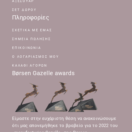
ΑΞΕΣΟΥΑΡ
ΣΕΤ ΔΩΡΟΥ
Πληροφορίες
ΣΧΕΤΙΚΆ ΜΕ ΕΜΆΣ
ΣΗΜΕΊΑ ΠΏΛΗΣΗΣ
ΕΠΙΚΟΙΝΩΝΊΑ
Ο ΛΟΓΑΡΙΑΣΜΌΣ ΜΟΥ
ΚΑΛΆΘΙ ΑΓΟΡΏΝ
Børsen Gazelle awards
Είμαστε στην ευχάριστη θέση να ανακοινώσουμε
ότι μας απονεμήθηκε το βραβείο για το 2022 του