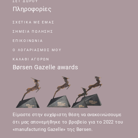
ΣΕΤ ΔΩΡΟΥ
Πληροφορίες
ΣΧΕΤΙΚΆ ΜΕ ΕΜΆΣ
ΣΗΜΕΊΑ ΠΏΛΗΣΗΣ
ΕΠΙΚΟΙΝΩΝΊΑ
Ο ΛΟΓΑΡΙΑΣΜΌΣ ΜΟΥ
ΚΑΛΆΘΙ ΑΓΟΡΏΝ
Børsen Gazelle awards
Είμαστε στην ευχάριστη θέση να ανακοινώσουμε
ότι μας απονεμήθηκε το βραβείο για το 2022 του
«manufacturing Gazelle» της Børsen.