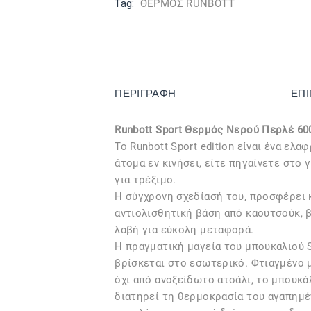
Tag:
ΘΕΡΜΟΣ RUNBOTT
ΠΕΡΙΓΡΑΦΉ
ΕΠ
Runbott Sport Θερμός Νερού Περλέ 60
Το Runbott Sport edition είναι ένα ελα
άτομα εν κινήσει, είτε πηγαίνετε στο 
για τρέξιμο.
Η σύγχρονη σχεδίασή του, προσφέρει 
αντιολισθητική βάση από καουτσούκ, 
λαβή για εύκολη μεταφορά.
Η πραγματική μαγεία του μπουκαλιού S
βρίσκεται στο εσωτερικό. Φτιαγμένο 
όχι από ανοξείδωτο ατσάλι, το μπουκάλ
διατηρεί τη θερμοκρασία του αγαπημέ