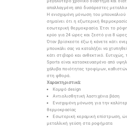
μεγαλύτερο χρονικό διάστημα και διατ
απαλλαγμένη από δυσάρεστες μεταλλικ
Η ενισχυμένη μόνωση του μπουκαλιού R
σημαίνει ότι η εξωτερική θερμοκρασία
εσωτερική θερμοκρασία. Έτσι το ρόφη
κρύο για 24 ώρες και ζεστό για 8 ώρες
Όταν βρίσκεστε έξω ή κάνετε κάτι ενερ
μπουκάλι σας να καταλήξει να χτυπηθε
κάτι στιβαρό και ανθεκτικό. Ευτυχώς,
Sports είναι κατασκευασμένο από υψη
χάλυβα ποιότητας τροφίμων, καθιστών
στη φθορά.
Χαρακτηριστικά:
Κομψό design
Αντιολισθητική λαστιχένια βάση
Ενισχυμένη μόνωση για την καλύτε
θερμοκρασίας
Εσωτερική κεραμική επίστρωση, ώσ
μεταλλική γεύση στα ροφήματα