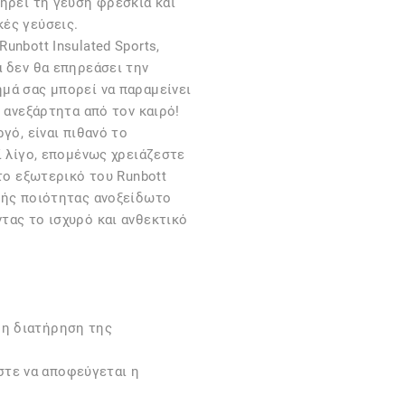
ηρεί τη γεύση φρέσκια και
ές γεύσεις.
unbott Insulated Sports,
 δεν θα επηρεάσει την
μά σας μπορεί να παραμείνει
 ανεξάρτητα από τον καιρό!
γό, είναι πιθανό το
ί λίγο, επομένως χρειάζεστε
 το εξωτερικό του Runbott
λής ποιότητας ανοξείδωτο
τας το ισχυρό και ανθεκτικό
ρη διατήρηση της
τε να αποφεύγεται η