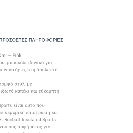
ΙΠΡΌΣΘΕΤΕΣ ΠΛΗΡΟΦΟΡΊΕΣ
0ml – Pink
φρύ, μπουκάλι ιδανικό για
γυμναστήριο, στη δουλειά ή
κομψό στυλ, με
βιδωτό καπάκι και εύκαμπτη
ports είναι αυτό που
με κεραμική επίστρωση και
ι Runbott Insulated Sports
νου σας ροφήματος για