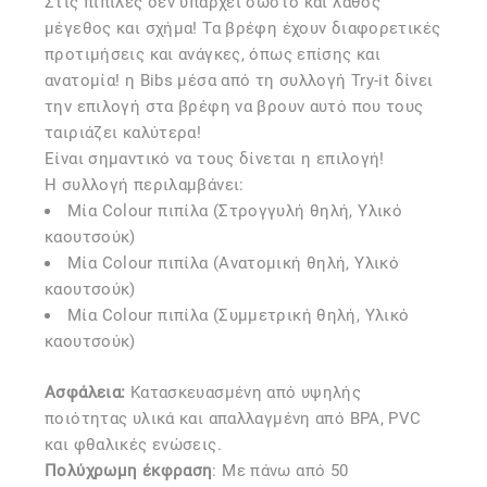
Στις πιπίλες δεν υπάρχει σωστό και λάθος
μέγεθος και σχήμα! Τα βρέφη έχουν διαφορετικές
προτιμήσεις και ανάγκες, όπως επίσης και
ανατομία! η Bibs μέσα από τη συλλογή Try-it δίνει
την επιλογή στα βρέφη να βρουν αυτό που τους
ταιριάζει καλύτερα!
Είναι σημαντικό να τους δίνεται η επιλογή!
Η συλλογή περιλαμβάνει:
Μία Colour πιπίλα (Στρογγυλή θηλή, Υλικό
καουτσούκ)
Μία Colour πιπίλα (Ανατομική θηλή, Υλικό
καουτσούκ)
Μία Colour πιπίλα (Συμμετρική θηλή, Υλικό
καουτσούκ)
Ασφάλεια:
Kατασκευασμένη από υψηλής
ποιότητας υλικά και απαλλαγμένη από BPA, PVC
και φθαλικές ενώσεις.
Πολύχρωμη έκφραση
: Με πάνω από 50