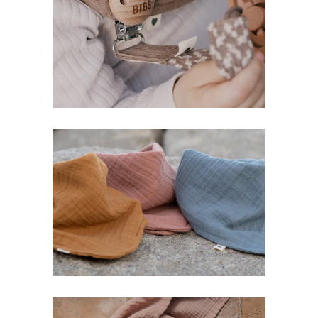
Κλιπ Πιπίλας
Lifestyle
New
Μπαντάνες Bibs
Lifestyle