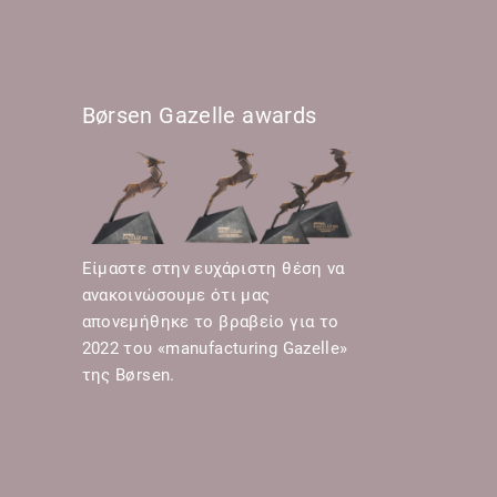
Børsen Gazelle awards
Είμαστε στην ευχάριστη θέση να
ανακοινώσουμε ότι μας
απονεμήθηκε το βραβείο για το
2022 του «manufacturing Gazelle»
της Børsen.