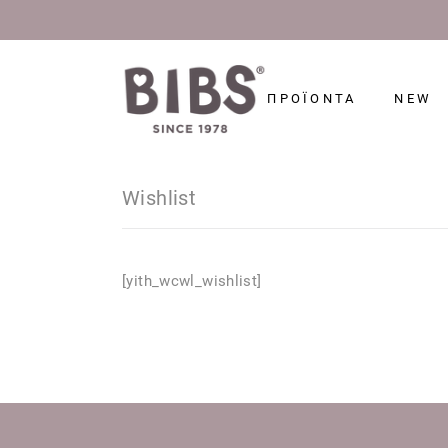
ΠΡΟΪΟΝΤΑ
NEW
Wishlist
[yith_wcwl_wishlist]