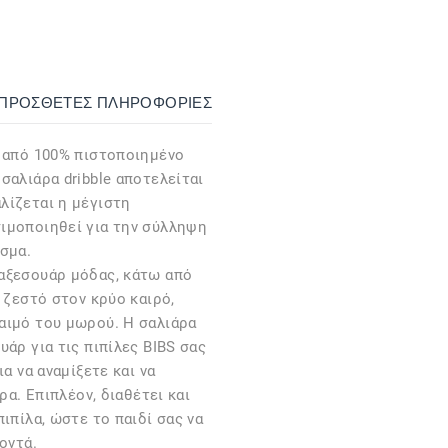
ΙΠΡΌΣΘΕΤΕΣ ΠΛΗΡΟΦΟΡΊΕΣ
 από 100% πιστοποιημένο
σαλιάρα dribble αποτελείται
λίζεται η μέγιστη
ιμοποιηθεί για την σύλληψη
σμα.
αξεσουάρ μόδας, κάτω από
 ζεστό στον κρύο καιρό,
αιμό του μωρού. Η σαλιάρα
άρ για τις πιπίλες BIBS σας
α να αναμίξετε και να
ρα. Επιπλέον, διαθέτει και
ιπίλα, ώστε το παιδί σας να
οντά.