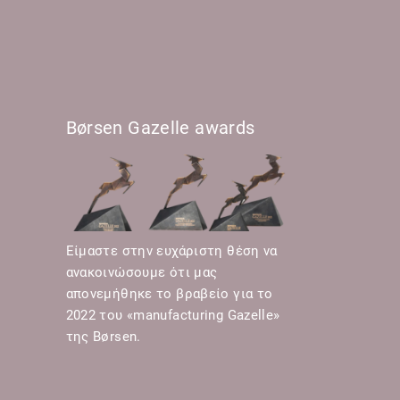
Børsen Gazelle awards
Είμαστε στην ευχάριστη θέση να
ανακοινώσουμε ότι μας
απονεμήθηκε το βραβείο για το
2022 του «manufacturing Gazelle»
της Børsen.