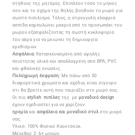
στήθους της μητέρας. Επιπλέον τόσο το μήκος
όσο και το σχήμα της θηλής βοηθούν το μωρό για
σωστό πιπιλίσμα. Τέλος, η στρογγυλή ελαφριά
ασπίδα καμπυλώνει μακριά από το προσωπάκι του
μωρού εξασφαλίζοντας τη σωστή κυκλοφορία
του αέρα για να μειώνει τη δημιουργία
ερεθισμών.
Ασφάλεια:
Kατασκευασμένη από υψηλής
ποιότητας υλικά και απαλλαγμένη από BPA, PVC
και φθαλικές ενώσεις.
Πολύχρωμη έκφραση
: Με πάνω από 50
διαφορετικά χρώματα και σχέδια, είναι σίγουρο
ότι θα βρείτε αυτή που ταιριάζει στο μωρό σας.
Οι πιο
stylish
πιπίλες
της
με
μοναδικό design
έχουν σχεδιαστεί για να χαρίζουν
ηρεμία
και
ασφάλεια και μοναδικό στυλ
στο μικρό
σας.
Υλικό: 100% Φυσικό Καουτσούκ.
Μέγεθος 2: 6+ μηνών.