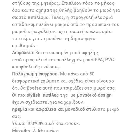
στήθους της μητέρας. Επιπλέον τόσο το μήκος
όσο και το σχήμα της θηλής βοηθούν το μωρό για
σωστό πιπιλίσμα. Τέλος, η στρογγυλή ελαφριά
ασπίδα καμπυλώνει μακριά από το προσωπάκι του
μωρού εξασφαλίζοντας τη σωστή κυκλοφορία
του αέρα για να μειώνει τη δημιουργία
ερεθισμών.
Ασφάλεια:
Kατασκευασμένη από υψηλής
ποιότητας υλικά και απαλλαγμένη από BPA, PVC
και φθαλικές ενώσεις.
Πολύχρωμη έκφραση
: Με πάνω από 50
διαφορετικά χρώματα και σχέδια, είναι σίγουρο
ότι θα βρείτε αυτή που ταιριάζει στο μωρό σας.
Οι πιο
stylish
πιπίλες
της
με
μοναδικό design
έχουν σχεδιαστεί για να χαρίζουν
ηρεμία
και
ασφάλεια και μοναδικό στυλ
στο μικρό
σας.
Υλικό: 100% Φυσικό Καουτσούκ.
Μέγεθος 2: 6+ μηνών.